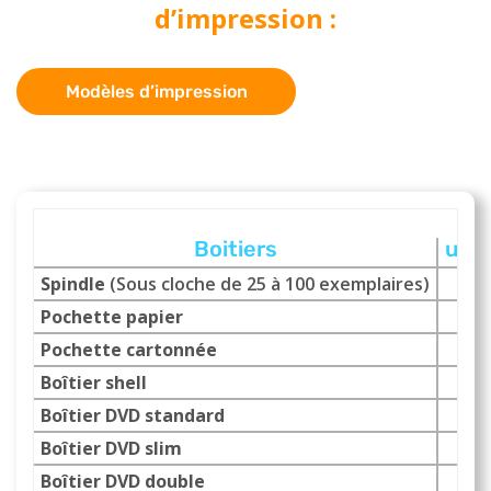
d’impression :
Modèles d’impression
Pr
Boitiers
unit
Spindle
(Sous cloche de 25 à 100 exemplaires)
1.0
Pochette papier
0.1
Pochette cartonnée
1.1
Boîtier shell
0.4
Boîtier DVD standard
0.8
Boîtier DVD slim
0.7
Boîtier DVD double
1.0