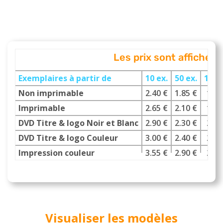
Les prix sont affichés
Exemplaires à partir de
10 ex.
50 ex.
100 
Non imprimable
2.40 €
1.85 €
1.65
Imprimable
2.65 €
2.10 €
1.85
DVD Titre & logo Noir et Blanc
2.90 €
2.30 €
2.00
DVD Titre & logo Couleur
3.00 €
2.40 €
2.15
Impression couleur
3.55 €
2.90 €
2.35
Visualiser les modèles