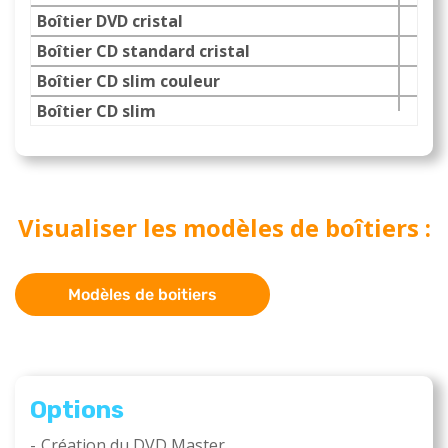
Boîtier DVD cristal
1.5
Boîtier CD standard cristal
0.7
Boîtier CD slim couleur
0.4
Boîtier CD slim
0.4
Visualiser les modèles de boîtiers :
Modèles de boitiers
Options
Création du DVD Master