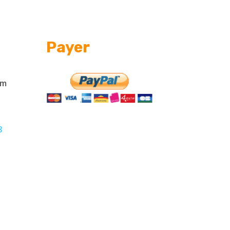
Payer
om
8