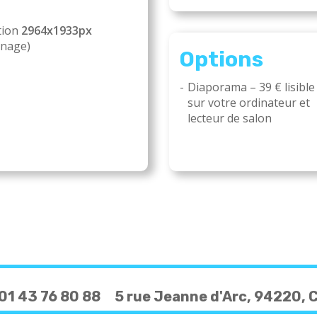
tion
2964x1933px
nnage)
Options
Diaporama –
39 €
lisible
sur votre ordinateur et
lecteur de salon
01 43 76 80 88
5 rue Jeanne d'Arc, 94220,