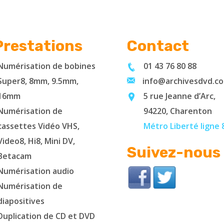
restations
Contact
Numérisation de bobines
01 43 76 80 88
Super8, 8mm, 9.5mm,
info@archivesdvd.c
16mm
5 rue Jeanne d’Arc,
Numérisation de
94220, Charenton
cassettes Vidéo VHS,
Métro Liberté ligne 
Video8, Hi8, Mini DV,
Suivez-nous
Betacam
Numérisation audio
Numérisation de
diapositives
Duplication de CD et DVD